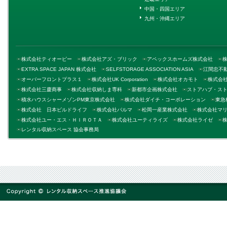
中国・四国エリア
九州・沖縄エリア
株式会社ティオーピー
株式会社アズ・ブリック
アペックスホームズ株式会社
EXTRA SPACE JAPAN 株式会社
SELFSTORAGE ASSOCIATION ASIA
江間忠不
オーバーフロントプラス１
株式会社UK Corporation
株式会社オカモト
株式会
株式会社三慶商事
株式会社収納しま専科
新都市企画株式会社
ストアハブ・ス
積水ハウスシャーメゾンPM東京株式会社
株式会社ダイチ・コーポレーション
東急
株式会社 日本ビルドライフ
株式会社パルマ
松岡一産業株式会社
株式会社マ
株式会社ユー・エス・ＨＩＲＯＴＡ
株式会社ユーティライズ
株式会社ライゼ
レンタル収納スペース 協会事務局